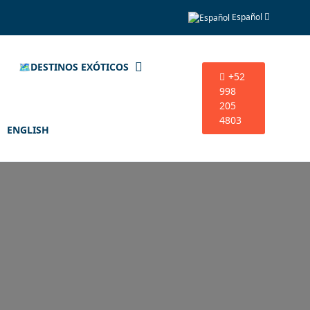
Español
🗺️DESTINOS EXÓTICOS
+52
998
205
4803
ENGLISH