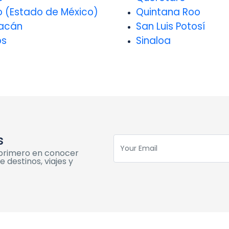
o (Estado de México)
Quintana Roo
acán
San Luis Potosí
os
Sinaloa
s
l primero en conocer
 destinos, viajes y