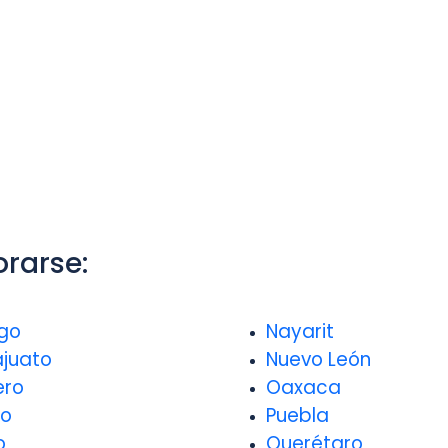
rarse:
go
Nayarit
juato
Nuevo León
ero
Oaxaca
go
Puebla
o
Querétaro