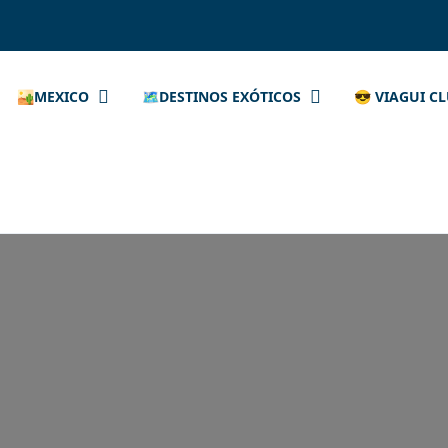
🏜️MEXICO
🗺️DESTINOS EXÓTICOS
😎 VIAGUI C