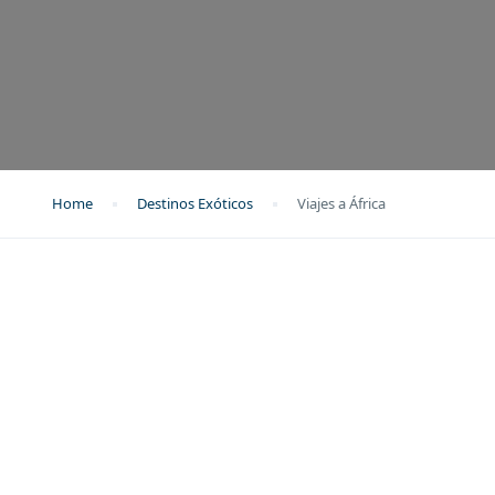
Home
Destinos Exóticos
Viajes a África