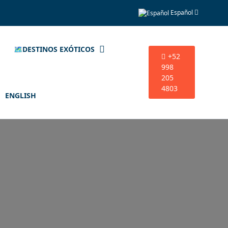
Español
🗺️DESTINOS EXÓTICOS
+52
998
205
4803
ENGLISH