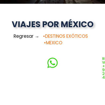
VIAJES POR MÉXICO
Regresar
→
•
DESTINOS EXÓTICOS
•
MEXICO
R
W
+
9
2
4