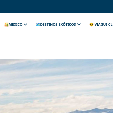
🏜️MEXICO
🗺️DESTINOS EXÓTICOS
😎 VIAGUI C