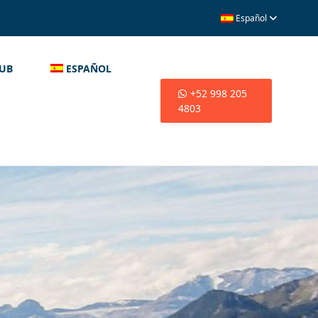
Español
LUB
ESPAÑOL
+52 998 205
4803